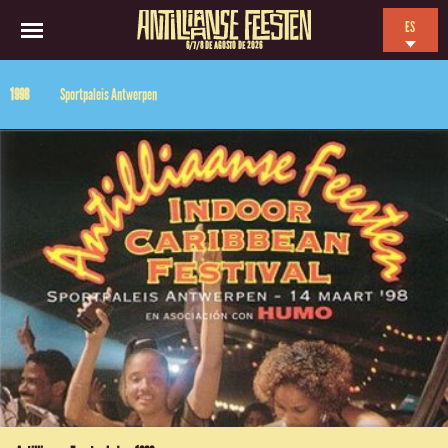
ES
6/7/8 DE AGOSTO DE 2026
EN
1998
Sportpaleis Antwerpen
NL
FR