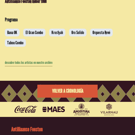
Antilliaanse Feesten Indoor 1998
Programa
Bana OK
El Gran Combo
Krosfyah
Oro Solido
Orquesta Revé
Tabou Combo
descubre todos los artistas en nuestro archivo
VOLVER A CRONOLOGÍA
Antilliaanse Feesten