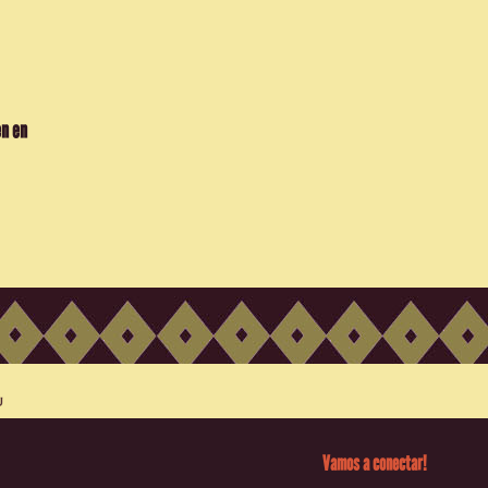
en en
Vamos a conectar!