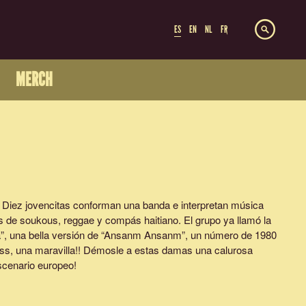
ES
EN
NL
FR
MERCH
! Diez jovencitas conforman una banda e interpretan música
os de soukous, reggae y compás haitiano. El grupo ya llamó la
ca”, una bella versión de “Ansanm Ansanm”, un número de 1980
ess, una maravilla!! Démosle a estas damas una calurosa
scenario europeo!