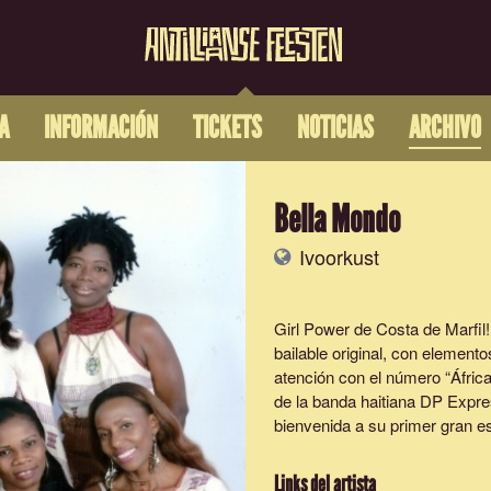
A
INFORMACIÓN
TICKETS
NOTICIAS
ARCHIVO
Bella Mondo
Ivoorkust
Girl Power de Costa de Marfil
bailable original, con element
atención con el número “Áfri
de la banda haitiana DP Expr
bienvenida a su primer gran e
Links del artista