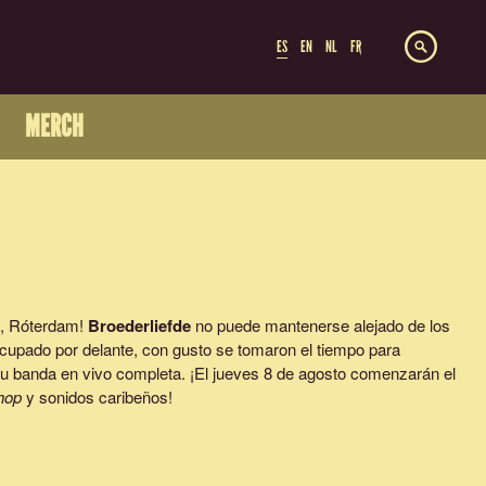
ES
EN
NL
FR
MERCH
n, Róterdam!
Broederliefde
no puede mantenerse alejado de los
cupado por delante, con gusto se tomaron el tiempo para
su banda en vivo completa. ¡El jueves 8 de agosto comenzarán el
hop
y sonidos caribeños!