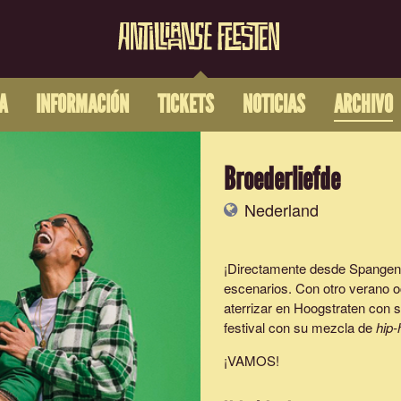
A
INFORMACIÓN
TICKETS
NOTICIAS
ARCHIVO
Broederliefde
Nederland
¡Directamente desde Spange
escenarios. Con otro verano o
aterrizar en Hoogstraten con 
festival con su mezcla de
hip-
¡VAMOS!