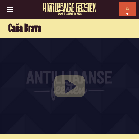
ES
6/7/8 DE AGOSTO DE 2026
EN
Caña Brava
NL
FR