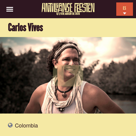
ES
6/7/8 DE AGOSTO DE 2026
EN
Carlos Vives
NL
FR
Colombia