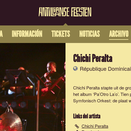
A
INFORMACIÓN
TICKETS
NOTICIAS
ARCHIVO
Chichi Peralta
République Dominica
Chichi Peralta stapte uit de g
het album ‘Pa’Otro La’o’. Tie
Symfonisch Orkest: de plaat w
Links del artista
Chichi Peralta