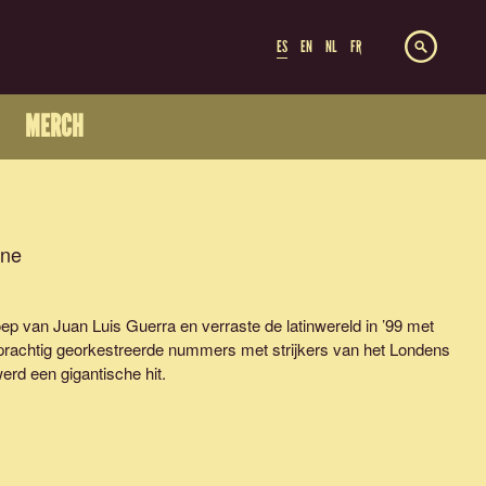
ES
EN
NL
FR
MERCH
ine
roep van Juan Luis Guerra en verraste de latinwereld in ’99 met
n prachtig georkestreerde nummers met strijkers van het Londens
erd een gigantische hit.