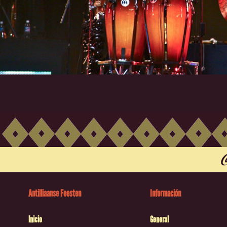
Antilliaanse Feesten
Información
Inicio
General