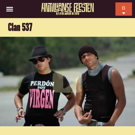
ES
6/7/8 DE AGOSTO DE 2026
EN
Clan 537
NL
FR