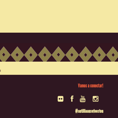
Vamos a conectar!
#antilliaansefeesten