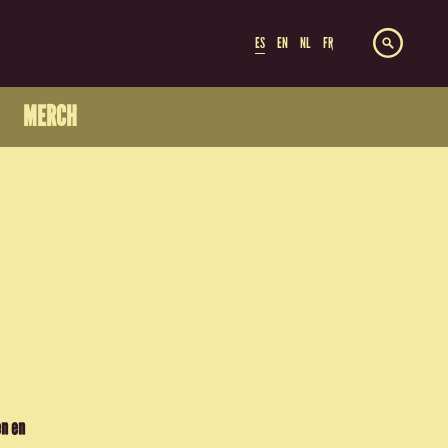
ES
EN
NL
FR
MERCH
en en