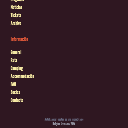
Noticias
Tickets
Archivo
Información
General
Ruta
Camping
Accommodación
FAQ
Socios
Contacto
Antilliaanse Feesten es una iniciativa de
Belgium Oversees VZW