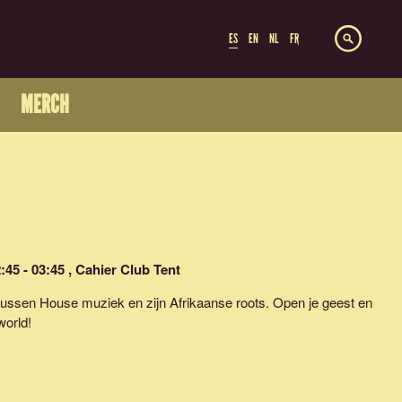
ES
EN
NL
FR
MERCH
:45 - 03:45 , Cahier Club Tent
tussen House muziek en zijn Afrikaanse roots. Open je geest en
world!