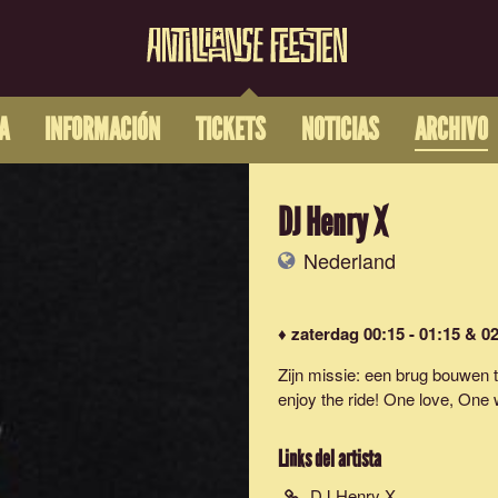
A
INFORMACIÓN
TICKETS
NOTICIAS
ARCHIVO
DJ Henry X
Nederland
♦ zaterdag 00:15 - 01:15 & 02
Zijn missie: een brug bouwen 
enjoy the ride! One love, One 
Links del artista
DJ Henry X