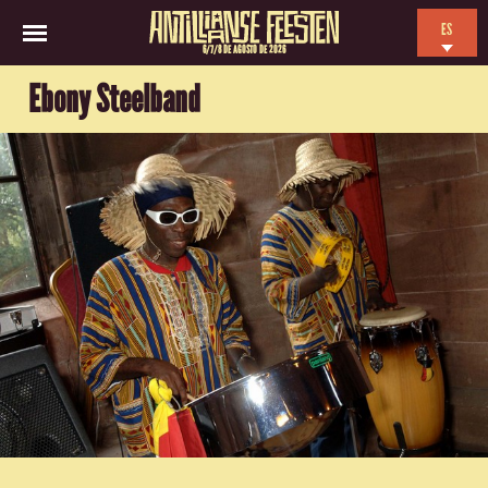
ES
6/7/8 DE AGOSTO DE 2026
EN
Ebony Steelband
NL
FR