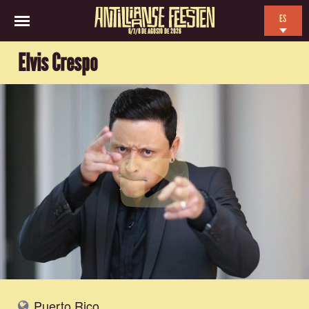
ES
6/7/8 DE AGOSTO DE 2026
EN
Elvis Crespo
NL
FR
Puerto Rico