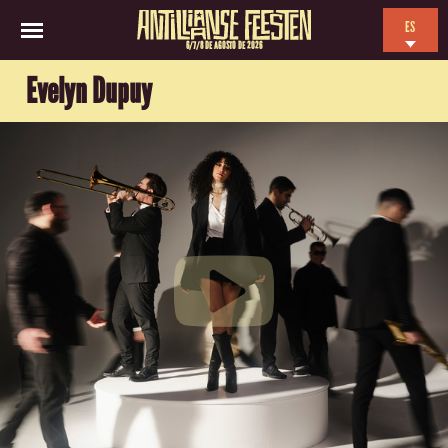
ES
6/7/8 DE AGOSTO DE 2026
EN
Evelyn Dupuy
NL
FR