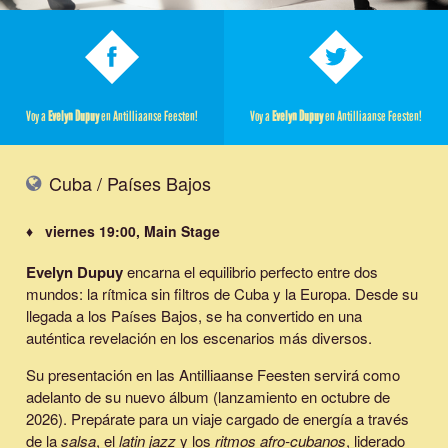
Voy a
Evelyn Dupuy
en Antilliaanse Feesten!
Voy a
Evelyn Dupuy
en Antilliaanse Feesten!
Cuba / Países Bajos
♦ viernes 19:00, Main Stage
Evelyn Dupuy
encarna el equilibrio perfecto entre dos
mundos: la rítmica sin filtros de Cuba y la Europa. Desde su
llegada a los Países Bajos, se ha convertido en una
auténtica revelación en los escenarios más diversos.
Su presentación en las Antilliaanse Feesten servirá como
adelanto de su nuevo álbum (lanzamiento en octubre de
2026). Prepárate para un viaje cargado de energía a través
de la
salsa
, el
latin jazz
y los
ritmos afro-cubanos
, liderado