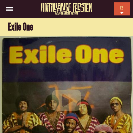
ES
6/7/8 DE AGOSTO DE 2026
EN
Exile One
NL
FR