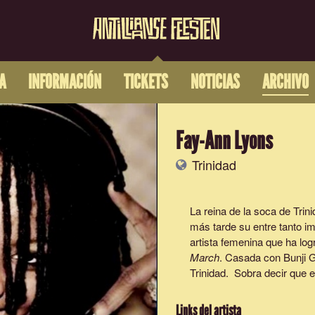
A
INFORMACIÓN
TICKETS
NOTICIAS
ARCHIVO
Fay-Ann Lyons
Trinidad
La reina de la soca de Trin
más tarde su entre tanto i
artista femenina que ha lo
March
. Casada con Bunji G
Trinidad. Sobra decir que e
Links del artista