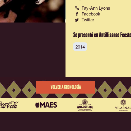
Fay-Ann Lyons
Facebook
Twitter
Se presentó en Antilliaanse Feest
2014
VOLVER A CRONOLOGÍA