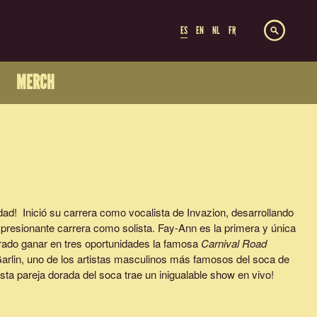
ES
EN
NL
FR
MERCH
idad! Inició su carrera como vocalista de Invazion, desarrollando
mpresionante carrera como solista. Fay-Ann es la primera y única
grado ganar en tres oportunidades la famosa
Carnival Road
arlin, uno de los artistas masculinos más famosos del soca de
sta pareja dorada del soca trae un inigualable show en vivo!