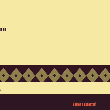
en en
Vamos a conectar!