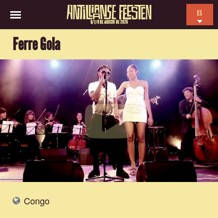
ES
6/7/8 DE AGOSTO DE 2026
EN
Ferre Gola
NL
FR
Congo