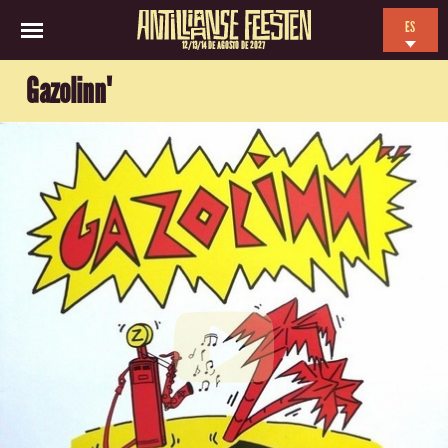
ES
12/13/14 DE AGOSTO DE 2027
EN
Gazolinn'
NL
FR