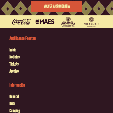
VOLVER A CRONOLOGÍA
Antilliaanse Feesten
Inicio
Noticias
Tickets
Archivo
Información
General
Ruta
Camping