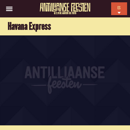
ES
6/7/8 DE AGOSTO DE 2026
EN
Havana Express
NL
FR