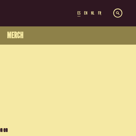
ES
EN
NL
FR
MERCH
en en