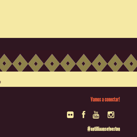
Vamos a conectar!
#antilliaansefeesten