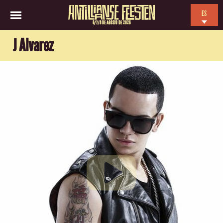
ES
6/7/8 DE AGOSTO DE 2026
EN
J Alvarez
NL
FR