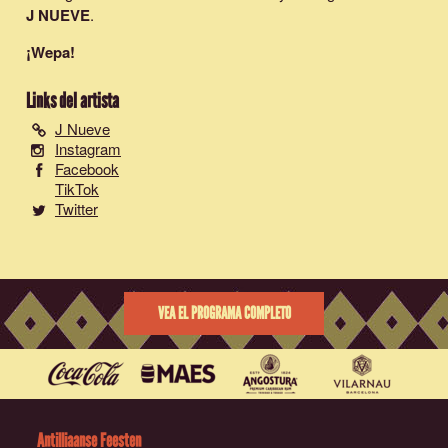
J NUEVE
.
¡Wepa!
Links del artista
J Nueve
Instagram
Facebook
TikTok
Twitter
VEA EL PROGRAMA COMPLETO
Antilliaanse Feesten