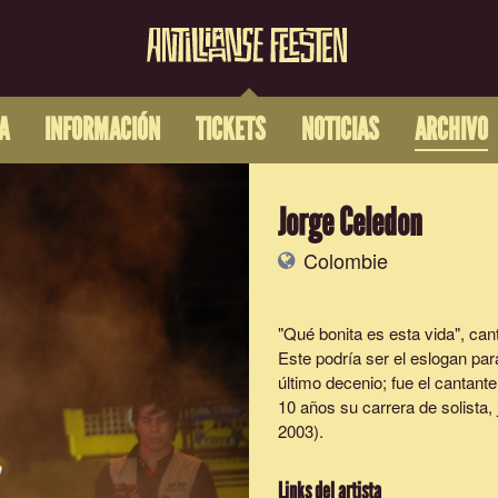
A
INFORMACIÓN
TICKETS
NOTICIAS
ARCHIVO
Jorge Celedon
Colombie
"Qué bonita es esta vida", ca
Este podría ser el eslogan para
último decenio; fue el cantant
10 años su carrera de solista
2003).
Links del artista