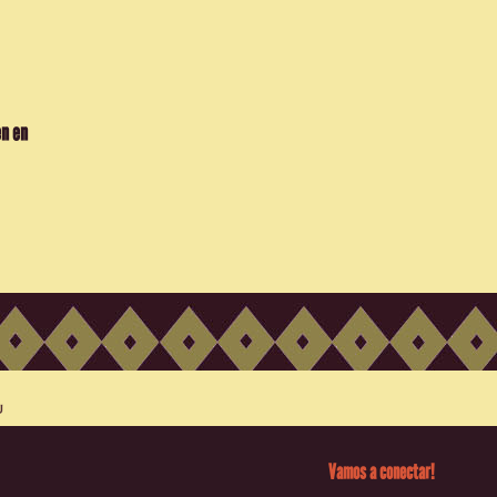
en en
Vamos a conectar!