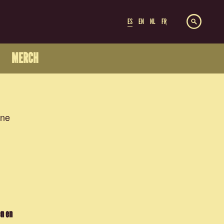
ES
EN
NL
FR
MERCH
ine
en en