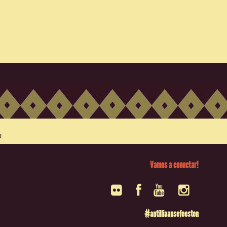
Vamos a conectar!
#antilliaansefeesten