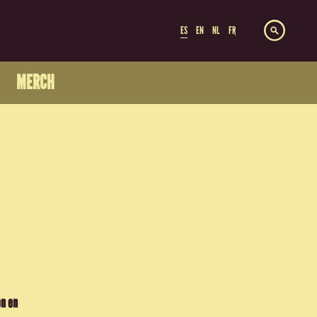
ES
EN
NL
FR
MERCH
en en