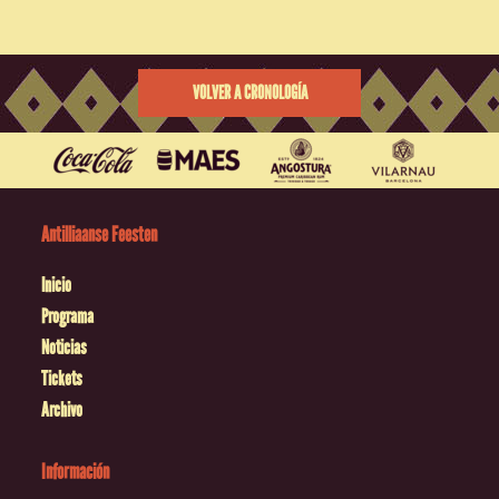
VOLVER A CRONOLOGÍA
Antilliaanse Feesten
Inicio
Programa
Noticias
Tickets
Archivo
Información