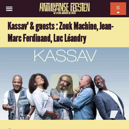
ES
6/7/8 DE AGOSTO DE 2026
EN
Kassav' & guests : Zouk Machine, Jean-
NL
Marc Ferdinand, Luc Léandry
FR