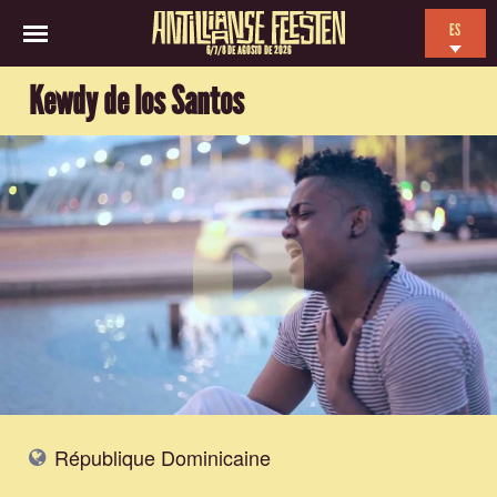
ES
6/7/8 DE AGOSTO DE 2026
EN
Kewdy de los Santos
NL
FR
République Dominicaine