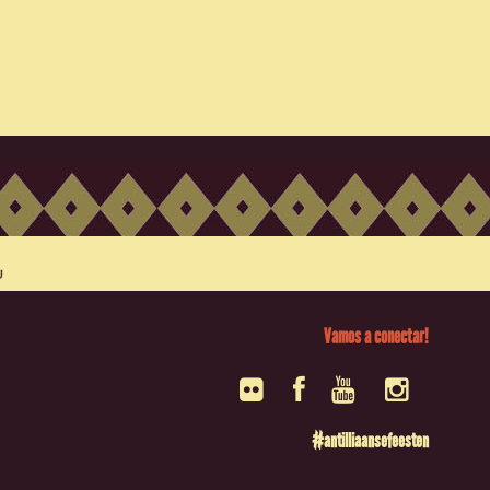
Vamos a conectar!
#antilliaansefeesten