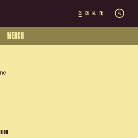
ES
EN
NL
FR
MERCH
ine
en en