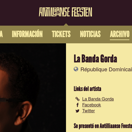
A
INFORMACIÓN
TICKETS
NOTICIAS
ARCHIVO
La Banda Gorda
République Dominica
Links del artista
La Banda Gorda
Facebook
Twitter
Se presentó en Antilliaanse Feest