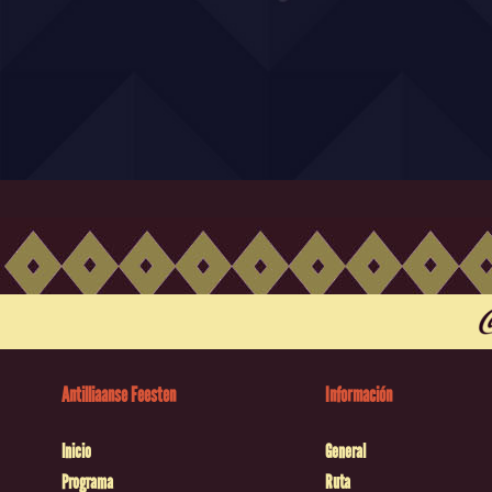
Antilliaanse Feesten
Información
Inicio
General
Programa
Ruta