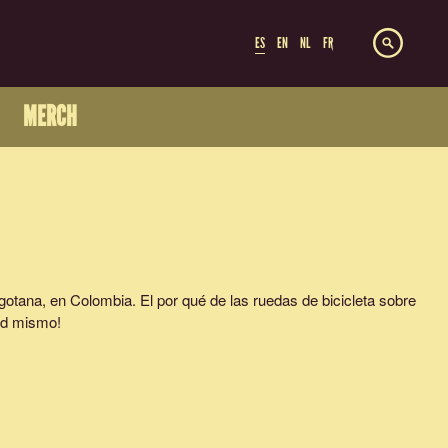
ES
EN
NL
FR
MERCH
gotana, en Colombia. El por qué de las ruedas de bicicleta sobre
ed mismo!