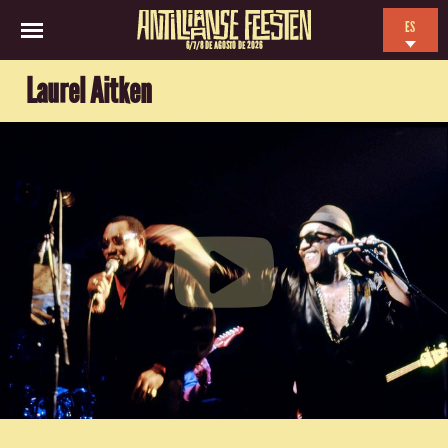
ES
6/7/8 DE AGOSTO DE 2026
EN
Laurel Aitken
NL
FR