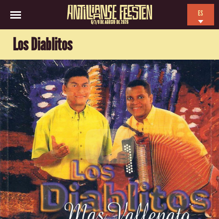
ES
6/7/8 DE AGOSTO DE 2026
EN
Los Diablitos
NL
FR