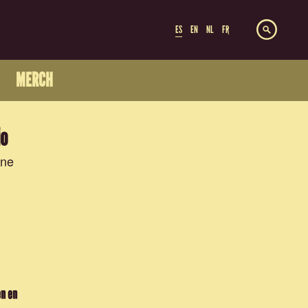
ES
EN
NL
FR
MERCH
io
ine
en en