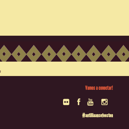
Vamos a conectar!
#antilliaansefeesten