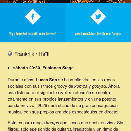
Voy a
Lucas Seb
en Antilliaanse Feesten!
Voy a
Lucas Seb
en Antilliaanse Feesten!
Frankrijk / Haïti
♦ sábado 20:30, Fusiones Stage
Durante años,
Lucas Seb
se ha vuelto viral en las redes
sociales con sus ritmos groovy de
kompa
y
gouyad
. Ahora
está listo para el siguiente nivel: su atención se centra
totalmente en sus propios lanzamientos y en una potente
banda en vivo. ¡2026 será el año de su gran consagración
musical con sus propios grandes espectáculos en directo!
Esto es pura magia
kompa
que tienes que sentir en vivo. Sin
filtros, solo ese sonido de guitarra irresistible y un ritmo de