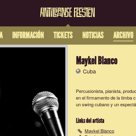
A
INFORMACIÓN
TICKETS
NOTICIAS
ARCHIVO
Maykel Blanco
Cuba
Percusionista, pianista, produc
en el firmamento de la timba
un swing cubano y un espectác
Links del artista
Maykel Blanco