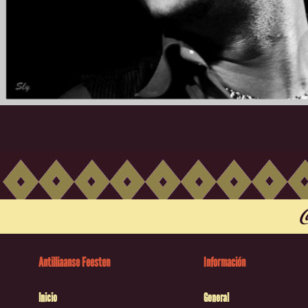
Antilliaanse Feesten
Información
Inicio
General