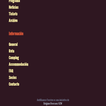
Programa
Noticias
Tickets
Archivo
Información
General
Ruta
Camping
Accommodación
FAQ
Socios
Contacto
Antilliaanse Feesten es una iniciativa de
Belgium Oversees VZW