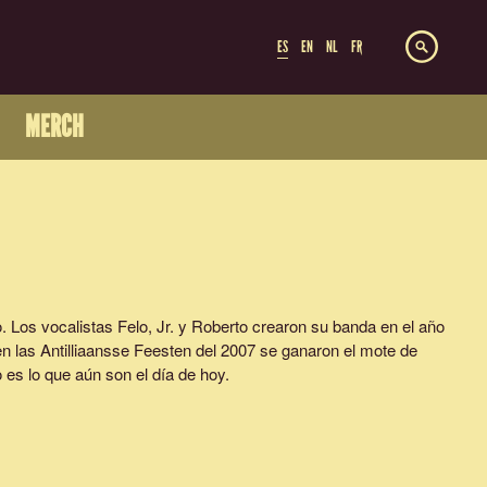
ES
EN
NL
FR
MERCH
 Los vocalistas Felo, Jr. y Roberto crearon su banda en el año
n las Antilliaansse Feesten del 2007 se ganaron el mote de
 es lo que aún son el día de hoy.