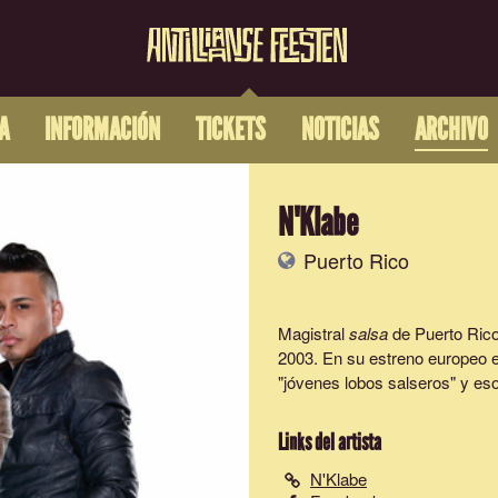
A
INFORMACIÓN
TICKETS
NOTICIAS
ARCHIVO
N'Klabe
Puerto Rico
Magistral
salsa
de Puerto Rico.
2003. En su estreno europeo e
"jóvenes lobos salseros" y eso
Links del artista
N'Klabe