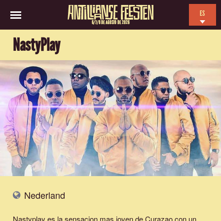
ES
6/7/8 DE AGOSTO DE 2026
EN
NastyPlay
NL
FR
Nederland
Nastyplay es la sensacion mas joven de Curazao con un