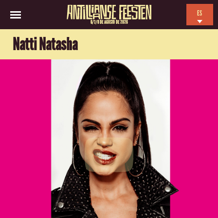
ES
6/7/8 DE AGOSTO DE 2026
EN
Natti Natasha
NL
FR