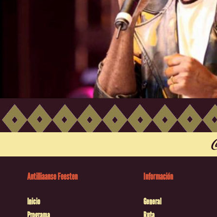
Antilliaanse Feesten
Información
Inicio
General
Programa
Ruta