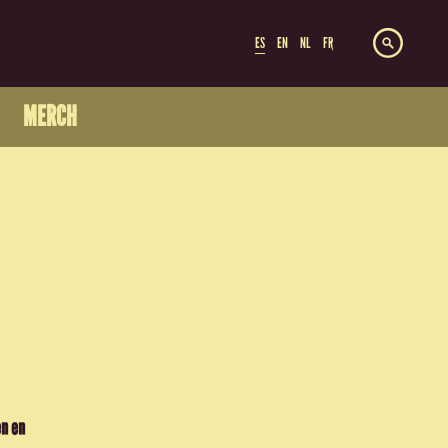
ES
EN
NL
FR
MERCH
en en