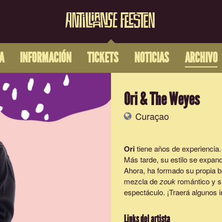
A
INFORMACIÓN
TICKETS
NOTICIAS
ARCHIVO
Ori & The Weyes
Curaçao
Ori
tiene años de experiencia
Más tarde, su estilo se expand
Ahora, ha formado su propia 
mezcla de
zouk
romántico y s
espectáculo. ¡Traerá algunos 
Links del artista