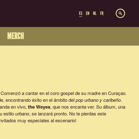
ES
EN
NL
FR
MERCH
. Comenzó a cantar en el coro gospel de su madre en Curaçao.
e, encontrando éxito en el ámbito del
pop urbano y caribeño
.
banda en vivo,
the Weyes
, que nos encanta ver. Su álbum, una
u estilo
urbano
, se lanzará pronto. No te pierdas este
invitados muy especiales al escenario!