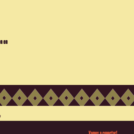
en en
Vamos a conectar!