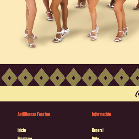
Antilliaanse Feesten
Información
Inicio
General
Programa
Ruta