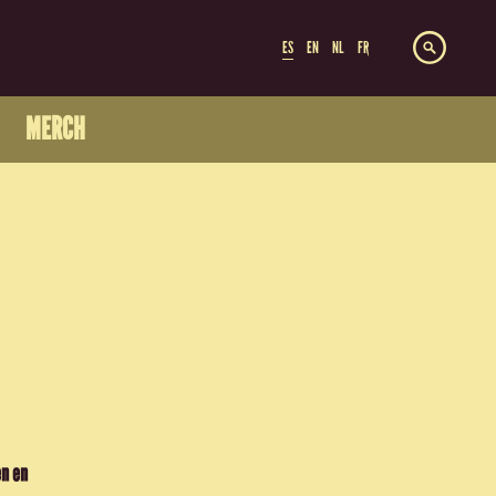
ES
EN
NL
FR
MERCH
en en