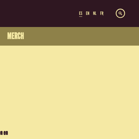
ES
EN
NL
FR
MERCH
en en