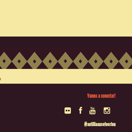
Vamos a conectar!
#antilliaansefeesten