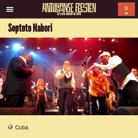
ES
6/7/8 DE AGOSTO DE 2026
EN
Septeto Nabori
NL
FR
Cuba