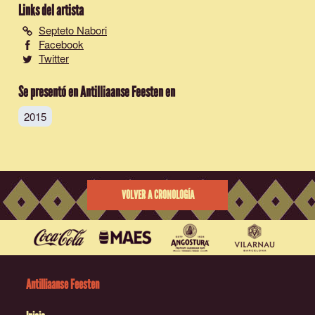
Links del artista
Septeto Nabori
Facebook
Twitter
Se presentó en Antilliaanse Feesten en
2015
VOLVER A CRONOLOGÍA
Antilliaanse Feesten