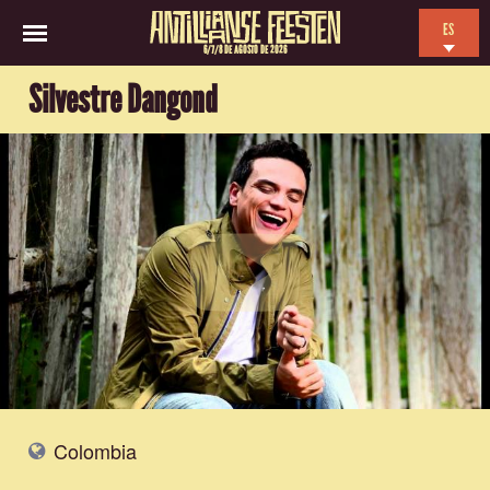
ES
6/7/8 DE AGOSTO DE 2026
EN
Silvestre Dangond
NL
FR
Colombia