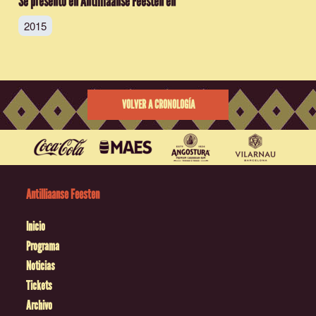
Se presentó en Antilliaanse Feesten en
2015
VOLVER A CRONOLOGÍA
Antilliaanse Feesten
Inicio
Programa
Noticias
Tickets
Archivo