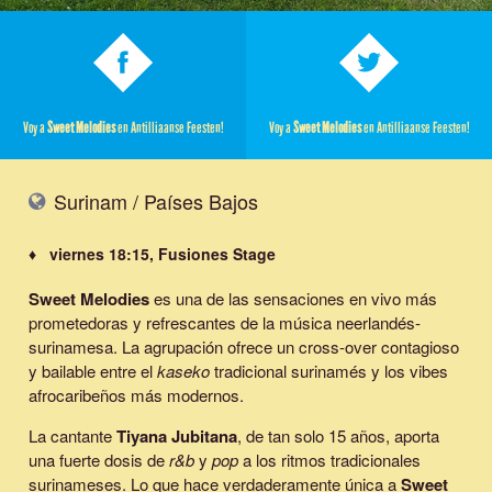
Voy a
Sweet Melodies
en Antilliaanse Feesten!
Voy a
Sweet Melodies
en Antilliaanse Feesten!
Surinam / Países Bajos
♦ viernes 18:15, Fusiones Stage
Sweet Melodies
es una de las sensaciones en vivo más
prometedoras y refrescantes de la música neerlandés-
surinamesa. La agrupación ofrece un cross-over contagioso
y bailable entre el
kaseko
tradicional surinamés y los vibes
afrocaribeños más modernos.
La cantante
Tiyana Jubitana
, de tan solo 15 años, aporta
una fuerte dosis de
r&b
y
pop
a los ritmos tradicionales
surinameses. Lo que hace verdaderamente única a
Sweet