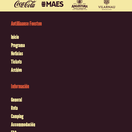
Antilliaanse Feesten
Inicio
Programa
Noticias
Tickets
Archivo
Información
General
Ruta
Camping
Accommodación