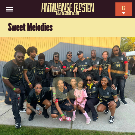
ES
6/7/8 DE AGOSTO DE 2026
EN
Sweet Melodies
NL
FR