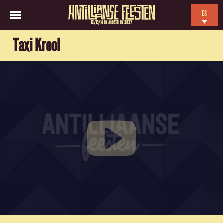
ES
12/13/14 DE AGOSTO DE 2027
EN
Taxi Kreol
NL
FR