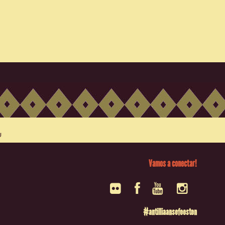
Vamos a conectar!
#antilliaansefeesten