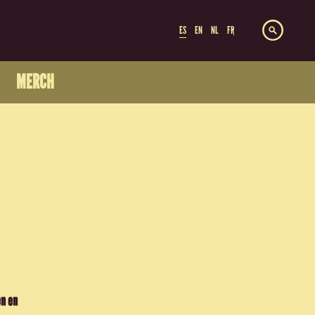
ES
EN
NL
FR
MERCH
en en