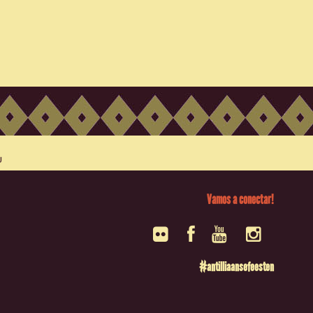
Vamos a conectar!
#antilliaansefeesten