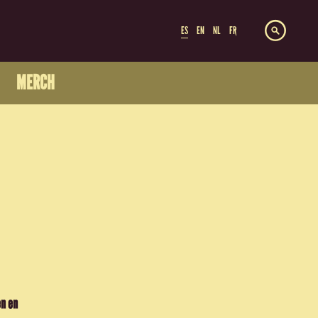
ES
EN
NL
FR
MERCH
en en