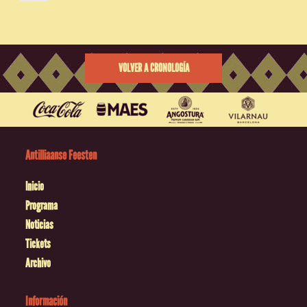
VOLVER A CRONOLOGÍA
Antilliaanse Feesten
Inicio
Programa
Noticias
Tickets
Archivo
Información