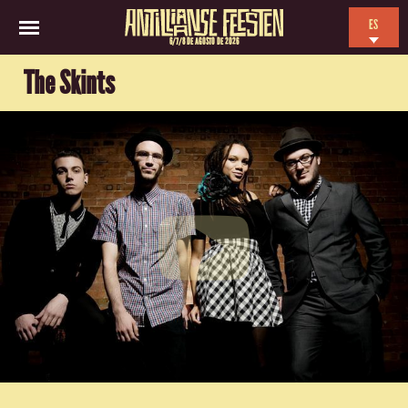
ES
6/7/8 DE AGOSTO DE 2026
EN
The Skints
NL
FR